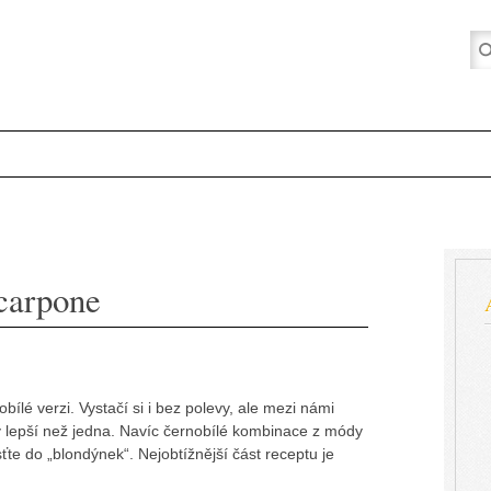
carpone
ílé verzi. Vystačí si i bez polevy, ale mezi námi
y lepší než jedna. Navíc černobílé kombinace z módy
ťte do „blondýnek“. Nejobtížnější část receptu je