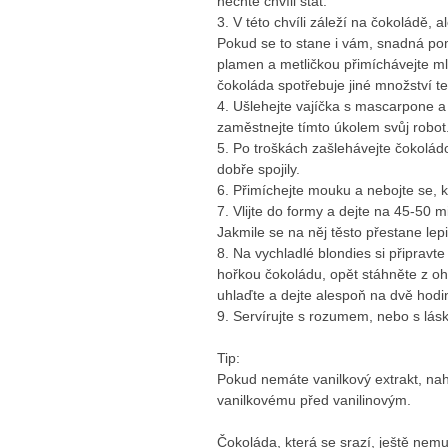
nechte chvíli stát.
3. V této chvíli záleží na čokoládě, 
Pokud se to stane i vám, snadná po
plamen a metličkou přimíchávejte ml
čokoláda spotřebuje jiné množství te
4. Ušlehejte vajíčka s mascarpone 
zaměstnejte tímto úkolem svůj robot
5. Po troškách zašlehávejte čokolá
dobře spojily.
6. Přimíchejte mouku a nebojte se, 
7. Vlijte do formy a dejte na 45-50 
Jakmile se na něj těsto přestane lep
8. Na vychladlé blondies si připravt
hořkou čokoládu, opět stáhněte z ohn
uhlaďte a dejte alespoň na dvě hodi
9. Servírujte s rozumem, nebo s lásk
Tip:
Pokud nemáte vanilkový extrakt, nah
vanilkovému před vanilinovým.
Čokoláda, která se srazí, ještě nemu