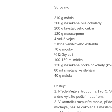
Suroviny:
210 g másla
200 g nasekané bílé čokolády
200 g krystalového cukru
120 g mascarpone
4 velká vejce
2 lžíce vanilkového extraktu
70 g mouky
¼ lžičky soli
100-150 ml mléka
120 g nasekané hořké čokolády (ko
80 ml smetany ke šlehání
40 g másla
Postup:
1. Předehřejte si troubu na 170˚C.
a dno vyložte pečicím papírem.
2. V kastrolku rozpusťte máslo, přid
míchejte, než se čokoláda s máslem 