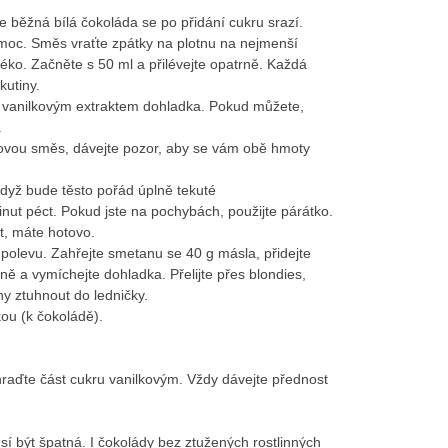
ale běžná bílá čokoláda se po přidání cukru srazí.
moc. Směs vraťte zpátky na plotnu na nejmenší
éko. Začněte s 50 ml a přilévejte opatrně. Každá
kutiny.
a vanilkovým extraktem dohladka. Pokud můžete,
.
dovou směs, dávejte pozor, aby se vám obě hmoty
když bude těsto pořád úplně tekuté
minut péct. Pokud jste na pochybách, použijte párátko.
it, máte hotovo.
e polevu. Zahřejte smetanu se 40 g másla, přidejte
ě a vymíchejte dohladka. Přelijte přes blondies,
ny ztuhnout do ledničky.
ou (k čokoládě).
raďte část cukru vanilkovým. Vždy dávejte přednost
sí být špatná. I čokolády bez ztužených rostlinných