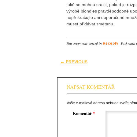
tuků se mohou srazit, pokud je rozpou
výrobě blondies pravděpodobně upotře
nepřekračujte ani doporučené množs
muset přidávat smetanu.
This entry was posted in
Recepty
. Bookmark 
Post navigation
←
PREVIOUS
NAPSAT KOMENTÁŘ
Vaše e-mailová adresa nebude zveřejněn
Komentář
*