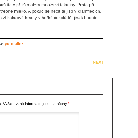
štíte v příliš malém množství tekutiny. Proto při
bíte mléko. A pokud se necítíte jistí v kramflecích,
tví kakaové hmoty v hořké čokoládě, jinak budete
the
permalink
.
NEXT
→
a.
Vyžadované informace jsou označeny
*