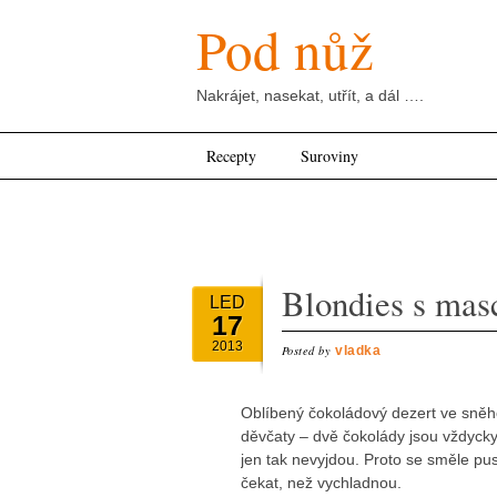
Pod nůž
Nakrájet, nasekat, utřít, a dál ….
Main menu
Skip
Recepty
Suroviny
to
content
Blondies s mas
LED
17
2013
Posted by
vladka
Oblíbený čokoládový dezert ve sněhob
děvčaty – dvě čokolády jsou vždyck
jen tak nevyjdou. Proto se směle pus
čekat, než vychladnou.