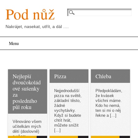
Pod nůž
Nakrájet, nasekat, utřít, a dál ….
Main menu
Skip
Menu
to
content
Nejlepší
Pizza
Chleba
dvoučokolád
ové sušenky
Nejjednodušší
Předpokládám,
za
pizza na světě,
že kvásek
posledního
základní těsto,
všichni máme.
půl roku
žádné
Kdo ho nemá,
vychytávky.
ten si mi o něj
Když si budete
řekne a […]
chtít hrát,
Věnováno všem
můžete snížit
učitelkám mých
[…]
dětí (doslovně)
a všem