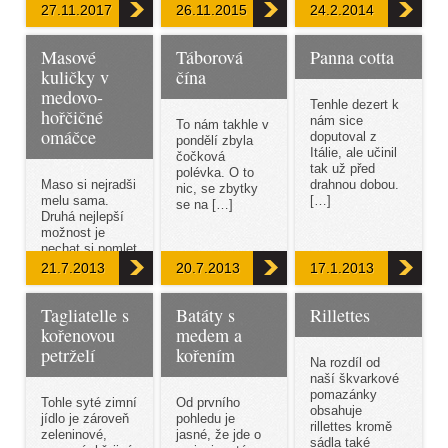
27.11.2017
26.11.2015
24.2.2014
učitelkám a
učitelům vůbec
(obrazně).
Masové
Táborová
Panna cotta
Značka:
kuličky v
čína
čokolády […]
medovo-
Tenhle dezert k
hořčičné
nám sice
To nám takhle v
omáčce
doputoval z
pondělí zbyla
Itálie, ale učinil
čočková
tak už před
polévka. O to
Maso si nejradši
drahnou dobou.
nic, se zbytky
melu sama.
[…]
se na […]
Druhá nejlepší
možnost je
nechat si pomlet
maso u řezníka.
21.7.2013
20.7.2013
17.1.2013
[…]
Tagliatelle s
Batáty s
Rillettes
kořenovou
medem a
petrželí
kořením
Na rozdíl od
naší škvarkové
pomazánky
Tohle syté zimní
Od prvního
obsahuje
jídlo je zároveň
pohledu je
rillettes kromě
zeleninové,
jasné, že jde o
sádla také