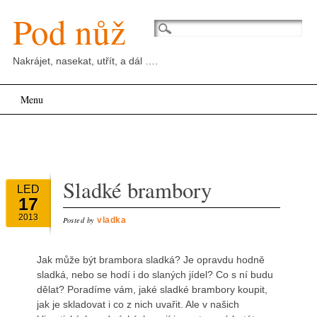
Pod nůž
Nakrájet, nasekat, utřít, a dál ….
Main menu
Skip
Menu
to
content
Sladké brambory
LED
17
2013
Posted by
vladka
Jak může být brambora sladká? Je opravdu hodně
sladká, nebo se hodí i do slaných jídel? Co s ní budu
dělat? Poradíme vám, jaké sladké brambory koupit,
jak je skladovat i co z nich uvařit. Ale v našich