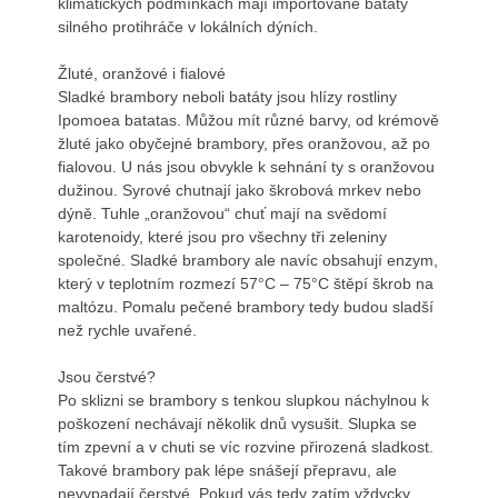
klimatických podmínkách mají importované batáty
silného protihráče v lokálních dýních.
Žluté, oranžové i fialové
Sladké brambory neboli batáty jsou hlízy rostliny
Ipomoea batatas. Můžou mít různé barvy, od krémově
žluté jako obyčejné brambory, přes oranžovou, až po
fialovou. U nás jsou obvykle k sehnání ty s oranžovou
dužinou. Syrové chutnají jako škrobová mrkev nebo
dýně. Tuhle „oranžovou“ chuť mají na svědomí
karotenoidy, které jsou pro všechny tři zeleniny
společné. Sladké brambory ale navíc obsahují enzym,
který v teplotním rozmezí 57°C – 75°C štěpí škrob na
maltózu. Pomalu pečené brambory tedy budou sladší
než rychle uvařené.
Jsou čerstvé?
Po sklizni se brambory s tenkou slupkou náchylnou k
poškození nechávají několik dnů vysušit. Slupka se
tím zpevní a v chuti se víc rozvine přirozená sladkost.
Takové brambory pak lépe snášejí přepravu, ale
nevypadají čerstvé. Pokud vás tedy zatím vždycky