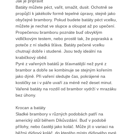
Jak je připravit
Batáty můžete péct, vařit, smažit, dusit. Ochotně se
propůjčí k jakékoliv formě tepelné úpravy, stejně jako
obyčejné brambory. Pokud budete batáty péct vcelku,
můžete je nechat ve slupce a oloupat až po upečení.
Propečenou bramboru poznáte buď obvyklým
vidličkovým testem, nebo prostě tak, že popraská a
poteče z ní sladká šťáva. Batáty pečené vcelku
chutnají dobře i studené. Jsou tedy ideální na
krabičkový oběd.
Pyré z vařených batátů je šťavnatější než pyré z
brambor a dobře se kombinuje se stejným kořením
jako dýně. Při vaření sledujte čas, pokrájené na
kostičky se i v páře uvaří za méně než deset minut.
Vařené batáty na rozdíl od brambor vydrží v mrazáku
bez úhony.
Krocan a batáty
Sladké brambory v různých podobách patří na
americký stůl během Díkůvzdání. Buď v podobě
přílohy, nebo častěji jako koláč. Může jít o variaci na
běžný dýňový koláč, do kterého místo dýňového pyré