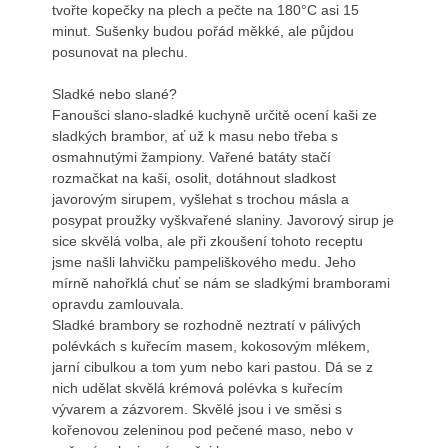
tvořte kopečky na plech a pečte na 180°C asi 15
minut. Sušenky budou pořád měkké, ale půjdou
posunovat na plechu.
Sladké nebo slané?
Fanoušci slano-sladké kuchyně určitě ocení kaši ze
sladkých brambor, ať už k masu nebo třeba s
osmahnutými žampiony. Vařené batáty stačí
rozmačkat na kaši, osolit, dotáhnout sladkost
javorovým sirupem, vyšlehat s trochou másla a
posypat proužky vyškvařené slaniny. Javorový sirup je
sice skvělá volba, ale při zkoušení tohoto receptu
jsme našli lahvičku pampeliškového medu. Jeho
mírně nahořklá chuť se nám se sladkými bramborami
opravdu zamlouvala.
Sladké brambory se rozhodně neztratí v pálivých
polévkách s kuřecím masem, kokosovým mlékem,
jarní cibulkou a tom yum nebo kari pastou. Dá se z
nich udělat skvělá krémová polévka s kuřecím
vývarem a zázvorem. Skvělé jsou i ve směsi s
kořenovou zeleninou pod pečené maso, nebo v