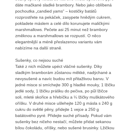
dáte mačkané sladké brambory. Nebo jako oblíbená
pochoutka „candied yams“ – kostičky batátů
rozprostřete na pekáček, zasypete hnědým cukrem,
pokladete máslem a celé dílo korunujete maličkými
marshmallows. Pečete asi 25 minut než brambory
změknou a marshmallows se rozpustí. O něco
elegantnější a méně přeslazenou variantu vám
nabízíme na další straně.
Sušenky, co nejsou suché
Také z nich můžete upéct vláčné sušenky. Díky
sladkým bramborám zůstanou měkké, nadýchané a
nevysušené a navíc budou mít přitažlivou barvu. V
jedné misce si smíchejte 300 g hladké mouky, 1 lžičku
jedlé sody, 1 lžičku prášku do pečiva, po půl lžičce
soli, mleté skořice a hřebíčku a ¼ lžičky muškátového
oříšku. V druhé misce ušlehejte 120 g másla s 240 g
cukru do světlé pěny, přidejte 1 vejce a 250 g
batátového pyré. Přidejte suché přísady. Pokud vám
sušenky bez ničeho nestačí, můžete přidat sekanou
bílou čokoládu, oříšky, nebo sušené brusinky. Lžičkou