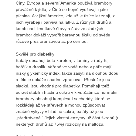
Číny. Evropa a severní Amerika používá brambory
převážně k jídlu, v Číně se hojně využívají i jako
pícnina. A v jižní Americe, kde už je tisíce let znají, z
nich vyrábějí i barviva na látku. Z různých druhů a
kombinací limetkové šťávy a šťáv ze sladkých
brambor dokáží vytvořit barevnou škálu od světle
růžové přes oranžovou až po černou.
Skvělé pro diabetiky
Batáty obsahují beta karoten, vitamíny z řady B,
hořčík a draslík. Vařené ve vodě nebo v páře mají
nízký glykemický index, takže zasytí na dlouhou dobu,
a tělo je dokáže snadno zpracovat. Přestože jsou
sladké, jsou vhodné pro diabetiky. Pomáhají totiž
udržet stabilní hladinu cukru v krvi. Zatímco normální
brambory obsahují komplexní sacharidy, které se
rozkládají až ve střevech a mohou způsobovat
značné výkyvy v hladině cukru, batáty už jsou
„předtrávené.“ Jejich vlastní enzymy už část škrobů (u
některých druhů až 75%) rozložily na maltózu.