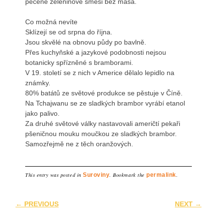
pečené zeleninové směsi bez masa.
Co možná nevíte
Sklízejí se od srpna do října.
Jsou skvělé na obnovu půdy po bavlně.
Přes kuchyňské a jazykové podobnosti nejsou
botanicky spřízněné s bramborami.
V 19. století se z nich v Americe dělalo lepidlo na
známky.
80% batátů ze světové produkce se pěstuje v Číně.
Na Tchajwanu se ze sladkých brambor vyrábí etanol
jako palivo.
Za druhé světové války nastavovali američtí pekaři
pšeničnou mouku moučkou ze sladkých brambor.
Samozřejmě ne z těch oranžových.
This entry was posted in
Suroviny
. Bookmark the
permalink
.
Post navigation
←
PREVIOUS
NEXT
→