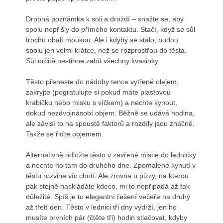
Drobná poznámka k soli a droždí – snažte se, aby
spolu nepřišly do přímého kontaktu. Stačí, když se sůl
trochu obalí moukou. Ale i kdyby se stalo, budou
spolu jen velmi krátce, než se rozprostřou do těsta.
Sůl určitě nestihne zabít všechny kvasinky.
Těsto přeneste do nádoby tence vytřené olejem,
zakryjte (pogratulujte si pokud máte plastovou
krabičku nebo misku s víčkem) a nechte kynout,
dokud nezdvojnásobí objem. Běžně se udává hodina,
ale závisí to na spoustě faktorů a rozdíly jsou značné.
Takže se řiďte objemem.
Alternativně odložte těsto v zavřené misce do ledničky
a nechte ho tam do druhého dne. Zpomalené kynutí v
těstu rozvine víc chutí. Ale zrovna u pizzy, na kterou
pak stejně naskládáte kdeco, mi to nepřipadá až tak
důležité. Spíš je to elegantní řešení večeře na druhý
až třetí den. Těsto v lednici tři dny vydrží, jen ho
musíte prvních pár (čtěte tři) hodin stlačovat, kdyby