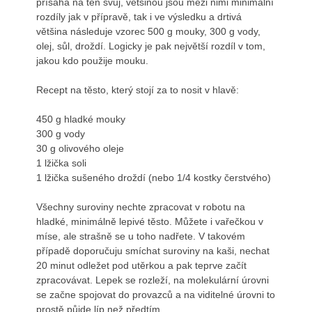
přísahá na ten svůj, většinou jsou mezi nimi minimální
rozdíly jak v přípravě, tak i ve výsledku a drtivá
většina následuje vzorec 500 g mouky, 300 g vody,
olej, sůl, droždí. Logicky je pak největší rozdíl v tom,
jakou kdo použije mouku.
Recept na těsto, který stojí za to nosit v hlavě:
450 g hladké mouky
300 g vody
30 g olivového oleje
1 lžička soli
1 lžička sušeného droždí (nebo 1/4 kostky čerstvého)
Všechny suroviny nechte zpracovat v robotu na
hladké, minimálně lepivé těsto. Můžete i vařečkou v
míse, ale strašně se u toho nadřete. V takovém
případě doporučuju smíchat suroviny na kaši, nechat
20 minut odležet pod utěrkou a pak teprve začít
zpracovávat. Lepek se rozleží, na molekulární úrovni
se začne spojovat do provazců a na viditelné úrovni to
prostě půjde líp než předtím.