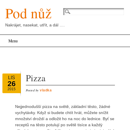
Pod nůž
Nakrájet, nasekat, utřít, a dál ….
Main menu
Skip
Menu
to
content
Pizza
LIS
26
2015
Posted by
vladka
Nejjednodušší pizza na světě, základní těsto, žádné
vychytávky. Když si budete chtít hrát, můžete snížit
množství droždí a odložit ho na noc do lednice. Byť se
receptů na těsto potulují po světě tisíce a každý