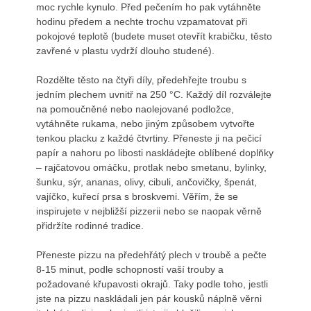
moc rychle kynulo. Před pečením ho pak vytáhněte
hodinu předem a nechte trochu vzpamatovat při
pokojové teplotě (budete muset otevřít krabičku, těsto
zavřené v plastu vydrží dlouho studené).
Rozdělte těsto na čtyři díly, předehřejte troubu s
jedním plechem uvnitř na 250 °C. Každý díl rozválejte
na pomoučněné nebo naolejované podložce,
vytáhněte rukama, nebo jiným způsobem vytvořte
tenkou placku z každé čtvrtiny. Přeneste ji na pečicí
papír a nahoru po libosti naskládejte oblíbené doplňky
– rajčatovou omáčku, protlak nebo smetanu, bylinky,
šunku, sýr, ananas, olivy, cibuli, ančovičky, špenát,
vajíčko, kuřecí prsa s broskvemi. Věřím, že se
inspirujete v nejbližší pizzerii nebo se naopak věrně
přidržíte rodinné tradice.
Přeneste pizzu na předehřátý plech v troubě a pečte
8-15 minut, podle schopností vaší trouby a
požadované křupavosti okrajů. Taky podle toho, jestli
jste na pizzu naskládali jen pár kousků náplně věrni