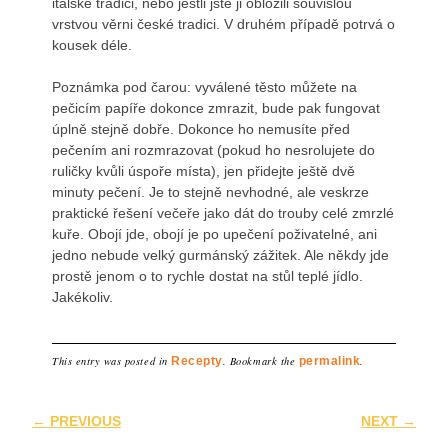
italské tradici, nebo jestli jste ji obložili souvislou
vrstvou věrni české tradici. V druhém případě potrvá o
kousek déle.
Poznámka pod čarou: vyválené těsto můžete na
pečicím papíře dokonce zmrazit, bude pak fungovat
úplně stejně dobře. Dokonce ho nemusíte před
pečením ani rozmrazovat (pokud ho nesrolujete do
ruličky kvůli úspoře místa), jen přidejte ještě dvě
minuty pečení. Je to stejně nevhodné, ale veskrze
praktické řešení večeře jako dát do trouby celé zmrzlé
kuře. Obojí jde, obojí je po upečení poživatelné, ani
jedno nebude velký gurmánský zážitek. Ale někdy jde
prostě jenom o to rychle dostat na stůl teplé jídlo.
Jakékoliv.
This entry was posted in
Recepty
. Bookmark the
permalink
.
Post navigation
←
PREVIOUS
NEXT
→